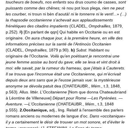
toucheurs de boeufs, nos enfants
sou drus coumo de casses,
sont
puissants comme des chênes;
rè nou pot lous plega,
rien ne peut
les courber,
ni troun ni bèn d'aoutà!
ni le tonnerre ni le vent!...
»
(...)
la rhapsodie occitanienne s'achevait aux applaudissements
frénétiques des citadins impatients
(CLADEL,
Ompdrailles,
1879,
p.252).
)
[En parlant de qqn] Qui habite en Occitanie ou en est
originaire.
On aura chaque jour, à la première heure, en ville des
informations précises sur la santé de l'Antinoüs Occitanien
(CLADEL,
Ompdrailles,
1879 p.90).
b)
Subst.
Habitant ou
originaire de l'Occitanie.
Voilà qu'en poétisant je rencontrai une
jeune femme assise au bord du gave; elle se leva et vint droit à
moi: elle savait, par la rumeur du hameau, que j'étais à Cauterets.
Il se trouva que l'inconnue était une Occitanienne, qui m'écrivait
depuis deux ans sans que je l'eusse jamais vue: la mystérieuse
anonyme se dévoila:
patuit dea (CHATEAUBR.,
Mém.,
t.3, 1848,
p.563). Allus. littér.
L'Occitanienne
[Nom que donna Chateaubriand
à Léontine de Villeneuve]
Départ pour Rome —Les Pyrénées. —
Aventure. —L'Occitanienne
(CHATEAUBR.,
Mém.,
t.3, 1848
p.555).
2.
Occitanique,
adj., ling. Relatif à l'ensemble des parlers
romans anciens ou modernes de langue d'oc.
Dans «occitanique»
il y a certainement le désir de trouver un mot sonore, et d'éviter le
terme «provençal»
(J. STEFANINI,
Le Sens du terme