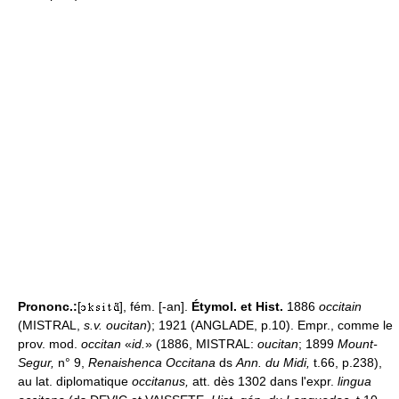
Prononc.:
[
], fém. [-an].
Étymol. et Hist.
1886
occitain
(MISTRAL,
s.v. oucitan
); 1921 (ANGLADE, p.10). Empr., comme le
prov. mod.
occitan
«
id.
» (1886, MISTRAL:
oucitan
; 1899
Mount-
Segur,
n° 9,
Renaishenca Occitana
ds
Ann. du Midi,
t.66, p.238),
au lat. diplomatique
occitanus,
att. dès 1302 dans l'expr.
lingua