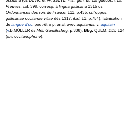
occitana
(ds DEVIC et VAISSETE,
Hist. gén. du Languedoc,
t.10,
Preuves,
col. 399, corresp. à
lingua gallicana
1315 ds
Ordonnances des rois de France,
t.11, p.435,
cf.
l'oppos.
gallicanae occitanae villae
dès 1317,
ibid.
t.1, p.754), latinisation
de
langue d'oc
, peut-être p. anal. avec
aquitanus,
v.
aquitain
(
v
.B.MÜLLER ds
Mél. Gamillscheg,
p.338).
Bbg.
QUEM.
DDL
t.24
(
s.v. occitanophone
).