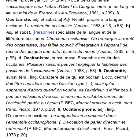
«occitanique» chez Fabre d'Olivet
ds
Congrès internat. de lang. et
litt. du midi de la France,
Aix-en-Provence, 1961, p.209).
3.
Occitaniste,
adj. et subst.
a)
Adj.
Relatif, propre à la langue
occitane.
La recherche occitaniste
(
Amiras,
1983, n° 6, p.55).
b)
Adj.
et
subst.
(
Personne
) spécialiste de la langue et de la
littérature occitanes.
Chercheur occitaniste.
On remarque la rareté
des occitanistes, leur faible pouvoir d'intégration à l'appareil de
recherche, jusqu'à une date récente du moins
(
Amiras,
1983, n° 6,
p.55).
4.
Occitanisme,
subst. masc. Ensemble des études
occitanes.
Plusieurs raisons peuvent expliquer la faiblesse des
positions de l'occitanisme
(
Amiras,
1983, p.53).
5.
Occitanité,
subst. fém., ling. Caractère de ce qui est occitan.
L'occ. central
doit être considéré comme l'occitan-type (...), celui qu'on
apprendra d'abord quand on voudra, de l'extérieur, s'initier peu à
peu aux inflexions diverses, et non moins valables certes, de
l'occitanité parlée ou écrite
(P. BEC,
Manuel pratique d'occit. mod.
,
Paris, Picard, 1973, p.28).
6.
Occitanophone,
adj., ling.
D'expression occitane.
Le languedocien a vraiment dans
l'ensemble occitanophone, (...) vocation de parler directeur et
référentiel
(P. BEC,
Manuel pratique d'occit. mod.
, Paris, Picard,
1973 p.20).