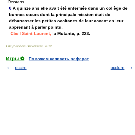
Occitans.
0
À quinze ans elle avait été enfermée dans un collège de
bonnes sœurs dont la principale mission était de
débarrasser les petites occitanes de leur accent en leur
apprenant à parler pointu.
Cécil Saint-Laurent,
la Mutante, p. 223.
Encyclopédie Universelle
.
2012
.
Игры ⚽
Поможем написать реферат
occire
occlure