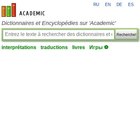
RU
EN
DE
ES
fr-academic.com
Dictionnaires et Encyclopédies sur 'Academic'
Recherche!
interprétations
traductions
livres
Игры ⚽