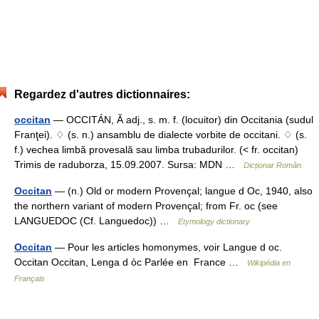
Regardez d'autres dictionnaires:
occitan
— OCCITÁN, Ă adj., s. m. f. (locuitor) din Occitania (sudul
Franţei). ♢ (s. n.) ansamblu de dialecte vorbite de occitani. ♢ (s.
f.) vechea limbă provesală sau limba trubadurilor. (< fr. occitan)
Trimis de raduborza, 15.09.2007. Sursa: MDN …
Dicționar Român
Occitan
— (n.) Old or modern Provençal; langue d Oc, 1940, also
the northern variant of modern Provençal; from Fr. oc (see
LANGUEDOC (Cf. Languedoc)) …
Etymology dictionary
Occitan
— Pour les articles homonymes, voir Langue d oc.
Occitan Occitan, Lenga d òc Parlée en France …
Wikipédia en
Français