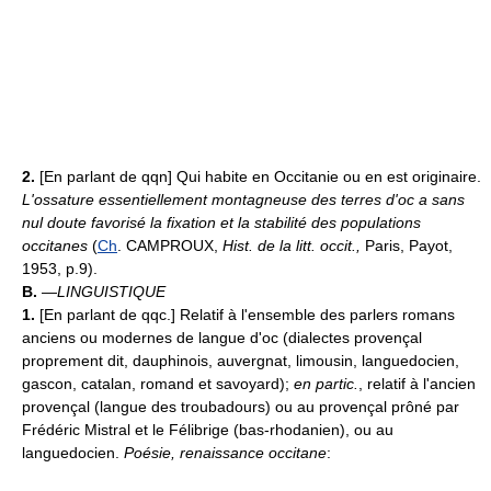
2.
[En parlant de qqn] Qui habite en Occitanie ou en est originaire.
L'ossature essentiellement montagneuse des terres d'oc a sans
nul doute favorisé la fixation et la stabilité des populations
occitanes
(
Ch
. CAMPROUX,
Hist. de la litt. occit.,
Paris, Payot,
1953, p.9).
B.
—
LINGUISTIQUE
1.
[En parlant de qqc.] Relatif à l'ensemble des parlers romans
anciens ou modernes de langue d'oc (dialectes provençal
proprement dit, dauphinois, auvergnat, limousin, languedocien,
gascon, catalan, romand et savoyard);
en partic.
, relatif à l'ancien
provençal (langue des troubadours) ou au provençal prôné par
Frédéric Mistral et le Félibrige (bas-rhodanien), ou au
languedocien.
Poésie, renaissance occitane
: