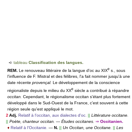
➪
tableau
Classification des langues.
e
REM.
Le renouveau littéraire de la langue d'oc au XIX
s., sous
l'influence de F. Mistral et des félibres, l'a fait nommer jusqu'à une
date récente
provençal.
Le développement de la conscience
e
régionaliste depuis le milieu du XX
siècle a contribué à répandre
occitan.
Cependant, le régionalisme occitan s'étant plus fortement
développé dans le Sud-Ouest de la France, c'est souvent à cette
région seule qu'est appliqué le mot.
2
Adj.
Relatif à l'occitan, aux dialectes d'oc.
||
Littérature occitane.
||
Poète, chanteur occitan.
—
Études occitanes.
⇒
Occitanien.
♦
Relatif à l'Occitanie.
—
N.
||
Un Occitan, une Occitane.
||
Les