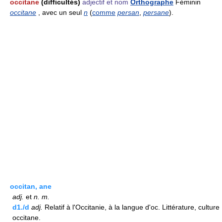
occitane
(difficultés)
adjectif et nom
Orthographe
Féminin
occitane
, avec un seul
n
(
comme
persan
,
persane
).
occitan, ane
adj.
et
n.
m.
d1./d
adj.
Relatif à l'Occitanie, à la langue d'oc. Littérature, culture
occitane.