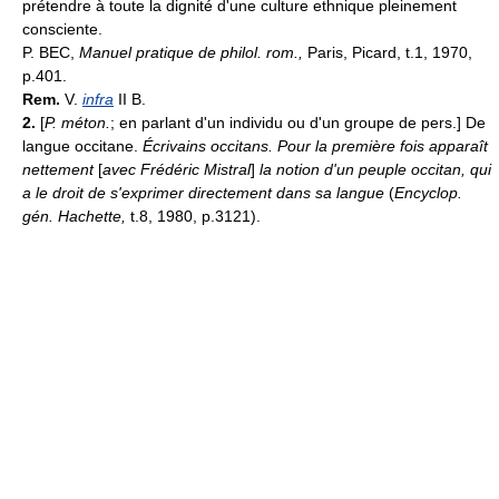
prétendre à toute la dignité d'une culture ethnique pleinement
consciente.
P. BEC,
Manuel pratique de philol. rom.,
Paris, Picard, t.1, 1970,
p.401.
Rem.
V.
infra
II B.
2.
[
P. méton.
; en parlant d'un individu ou d'un groupe de pers.] De
langue occitane.
Écrivains occitans.
Pour la première fois apparaît
nettement
[
avec Frédéric Mistral
]
la notion d'un peuple occitan, qui
a le droit de s'exprimer directement dans sa langue
(
Encyclop.
gén.
Hachette,
t.8, 1980, p.3121).