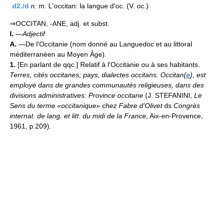
d2./d
n.
m.
L'occitan: la langue d'oc. (V. oc.)
⇒OCCITAN, -ANE, adj. et subst.
I.
—
Adjectif
A.
—De l'Occitanie (nom donné au Languedoc et au littoral
méditerranéen au Moyen Âge).
1.
[En parlant de qqc.] Relatif à l'Occitanie ou à ses habitants.
Terres, cités occitanes;
pays, dialectes occitans.
Occitan(
e
), est
employé dans de grandes communautés religieuses, dans des
divisions administratives: Province occitane
(J. STEFANINI,
Le
Sens du terme «occitanique» chez Fabre d'Olivet
ds
Congrès
internat. de lang. et litt. du midi de la France,
Aix-en-Provence,
1961, p.209).