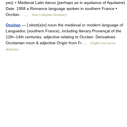
yes) + Medieval Latin itanus (perhaps as in aquitanus of Aquitaine)
Date: 1958 a Romance language spoken in southern France •
Occitan… …
New Collegiate Dictionary
Occitan
— [ ɒksɪt(ə)n] noun the medieval or modern language of
Languedoc (southern France), including literary Provençal of the
12th–14th centuries. adjective relating to Occitan. Derivatives
Occitanian noun & adjective Origin from Fr …
English new terms
dictionary