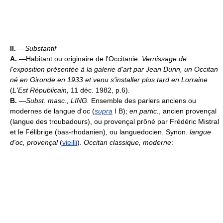
II.
—
Substantif
A.
—Habitant ou originaire de l'Occitanie.
Vernissage de
l'exposition présentée à la galerie d'art par Jean Durin, un Occitan
né en Gironde en 1933 et venu s'installer plus tard en Lorraine
(
L'Est Républicain,
11 déc. 1982, p.6).
B.
—
Subst. masc.,
LING.
Ensemble des parlers anciens ou
modernes de langue d'oc (
supra
I B);
en partic.
, ancien provençal
(langue des troubadours), ou provençal prôné par Frédéric Mistral
et le Félibrige (bas-rhodanien), ou languedocien. Synon.
langue
d'oc, provençal
(
vieilli
).
Occitan classique, moderne
: