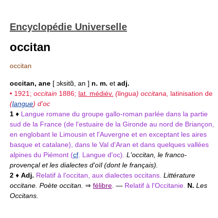
Encyclopédie Universelle
occitan
occitan
occitan, ane
[ ɔksitɑ̃, an ]
n. m.
et
adj.
• 1921;
occitain
1886;
lat. médiév.
(lingua) occitana,
latinisation de
(
langue
) d'oc
1
♦
Langue romane du groupe gallo-roman parlée dans la partie
sud de la France (de l'estuaire de la Gironde au nord de Briançon,
en englobant le Limousin et l'Auvergne et en exceptant les aires
basque et catalane), dans le Val d'Aran et dans quelques vallées
alpines du Piémont (
cf
. Langue d'oc).
L'occitan, le franco-
provençal et les dialectes d'oïl (dont le français).
2
♦
Adj.
Relatif à l'occitan, aux dialectes occitans.
Littérature
occitane. Poète occitan.
⇒
félibre
.
—
Relatif à l'Occitanie.
N.
Les
Occitans.