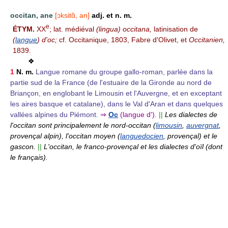
occitan, ane
[ɔksitɑ̃, an]
adj. et n. m.
e
ÉTYM.
XX
; lat. médiéval
(lingua) occitana,
latinisation de
(
langue
) d'oc;
cf. Occitanique, 1803, Fabre d'Olivet, et
Occitanien,
1839.
❖
1
N. m.
Langue romane du groupe gallo-roman, parlée dans la
partie sud de la France (de l'estuaire de la Gironde au nord de
Briançon, en englobant le Limousin et l'Auvergne, et en exceptant
les aires basque et catalane), dans le Val d'Aran et dans quelques
vallées alpines du Piémont.
⇒
Oc
(langue d').
||
Les dialectes de
l'occitan sont principalement le nord-occitan (
limousin
,
auvergnat
,
provençal alpin), l'occitan moyen (
languedocien
, provençal) et le
gascon.
||
L'occitan, le franco-provençal et les dialectes d'oïl (dont
le français).