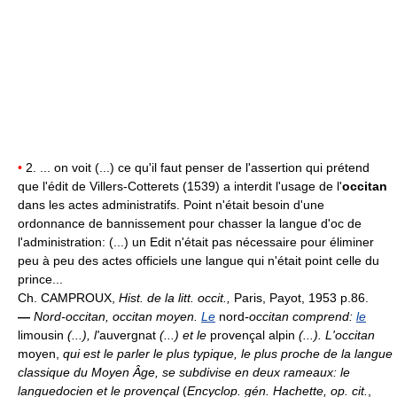
•
2. ... on voit (...) ce qu'il faut penser de l'assertion qui prétend
que l'édit de Villers-Cotterets (1539) a interdit l'usage de l'
occitan
dans les actes administratifs. Point n'était besoin d'une
ordonnance de bannissement pour chasser la langue d'oc de
l'administration: (...) un Edit n'était pas nécessaire pour éliminer
peu à peu des actes officiels une langue qui n'était point celle du
prince...
Ch. CAMPROUX,
Hist. de la litt. occit.,
Paris, Payot, 1953 p.86.
—
Nord-occitan, occitan moyen.
Le
nord
-occitan comprend:
le
limousin
(...), l'
auvergnat
(...) et le
provençal alpin
(...). L'occitan
moyen,
qui est le parler le plus typique, le plus proche de la langue
classique du Moyen Âge, se subdivise en deux rameaux: le
languedocien et le provençal
(
Encyclop. gén.
Hachette,
op. cit.
,