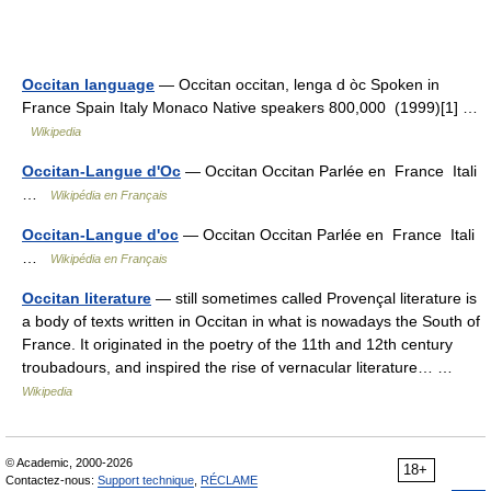
Occitan language
— Occitan occitan, lenga d òc Spoken in
France Spain Italy Monaco Native speakers 800,000 (1999)[1] …
Wikipedia
Occitan-Langue d'Oc
— Occitan Occitan Parlée en France Itali
…
Wikipédia en Français
Occitan-Langue d'oc
— Occitan Occitan Parlée en France Itali
…
Wikipédia en Français
Occitan literature
— still sometimes called Provençal literature is
a body of texts written in Occitan in what is nowadays the South of
France. It originated in the poetry of the 11th and 12th century
troubadours, and inspired the rise of vernacular literature… …
Wikipedia
© Academic, 2000-2026
18+
Contactez-nous:
Support technique
,
RÉCLAME