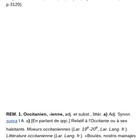
p.3120).
REM.
1.
Occitanien, -ienne,
adj. et subst., littér.
a)
Adj.
Synon.
supra
I A.
)
[En parlant de qqc.] Relatif à l'Occitanie ou à ses
e
e
habitants.
Moeurs occitaniennes
(
Lar. 19
-20
, Lar. Lang. fr.
).
Littérature occitanienne
(
Lar. Lang. fr.
). «Bouïès, nostris mainajes